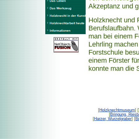
Akzeptanz und g
Holzknecht und F
Berufslaufbahn.
man bei einem Fö
Lehrling machen 
Forstschule bes
einem Förster für
konnte man die 
[
Holzknechtmuseum
] [
[
Bringung, Ries
[
Harzer, Wurzelgraber
] [
Bi